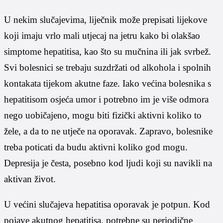
U nekim slučajevima, liječnik može prepisati lijekove
koji imaju vrlo mali utjecaj na jetru kako bi olakšao
simptome hepatitisa, kao što su mučnina ili jak svrbež.
Svi bolesnici se trebaju suzdržati od alkohola i spolnih
kontakata tijekom akutne faze. Iako većina bolesnika s
hepatitisom osjeća umor i potrebno im je više odmora
nego uobičajeno, mogu biti fizički aktivni koliko to
žele, a da to ne utječe na oporavak. Zapravo, bolesnike
treba poticati da budu aktivni koliko god mogu.
Depresija je česta, posebno kod ljudi koji su navikli na
aktivan život.
U većini slučajeva hepatitisa oporavak je potpun. Kod
pojave akutnog hepatitisa, potrebne su periodične