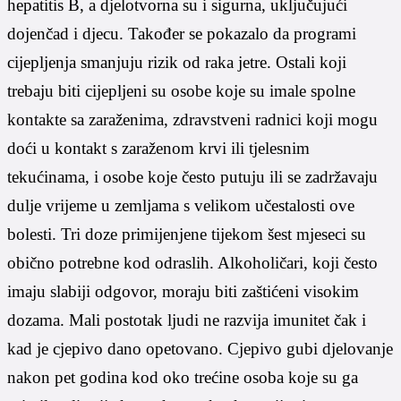
hepatitis B, a djelotvorna su i sigurna, uključujući
dojenčad i djecu. Također se pokazalo da programi
cijepljenja smanjuju rizik od raka jetre. Ostali koji
trebaju biti cijepljeni su osobe koje su imale spolne
kontakte sa zaraženima, zdravstveni radnici koji mogu
doći u kontakt s zaraženom krvi ili tjelesnim
tekućinama, i osobe koje često putuju ili se zadržavaju
dulje vrijeme u zemljama s velikom učestalosti ove
bolesti. Tri doze primijenjene tijekom šest mjeseci su
obično potrebne kod odraslih. Alkoholičari, koji često
imaju slabiji odgovor, moraju biti zaštićeni visokim
dozama. Mali postotak ljudi ne razvija imunitet čak i
kad je cjepivo dano opetovano. Cjepivo gubi djelovanje
nakon pet godina kod oko trećine osoba koje su ga