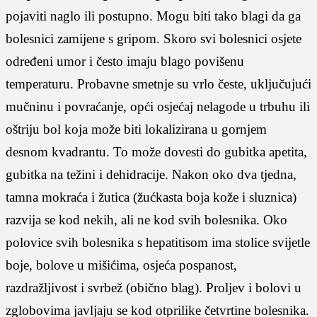
pojaviti naglo ili postupno. Mogu biti tako blagi da ga
bolesnici zamijene s gripom. Skoro svi bolesnici osjete
određeni umor i često imaju blago povišenu
temperaturu. Probavne smetnje su vrlo česte, uključujući
mučninu i povraćanje, opći osjećaj nelagode u trbuhu ili
oštriju bol koja može biti lokalizirana u gornjem
desnom kvadrantu. To može dovesti do gubitka apetita,
gubitka na težini i dehidracije. Nakon oko dva tjedna,
tamna mokraća i žutica (žućkasta boja kože i sluznica)
razvija se kod nekih, ali ne kod svih bolesnika. Oko
polovice svih bolesnika s hepatitisom ima stolice svijetle
boje, bolove u mišićima, osjeća pospanost,
razdražljivost i svrbež (obično blag). Proljev i bolovi u
zglobovima javljaju se kod otprilike četvrtine bolesnika.