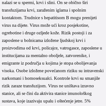
nalazi se u spermi, krvi i slini. On se obično širi
transfuzijama krvi, zaraženim iglama i spolnim
kontaktom. Trudnice s hepatitisom B mogu prenijeti
virus na dijete. Virus može ući kroz posjekotine,
ogrebotine i druge ozljede kože. Rizik postoji i za
zaposlene u bolnicama izložene ljudskoj krvi i
proizvodima od krvi, policajce, vatrogasce, zaposlene u
institucijama za mentalno oboljele, zatvorenike, i
emigrante iz područja u kojima je stopa obolijevanja
visoka. Osobe izložene povećanom riziku su intravenski
narkomani i homoseksualci. Kontrole krvi su smanjile
rizik zaraze transfuzijom. Virus ne uništava izravno
stanice, ali se čini da aktivira stanice imunološkog
sustava, koje izazivaju upalu i oštećenje jetre. 5%