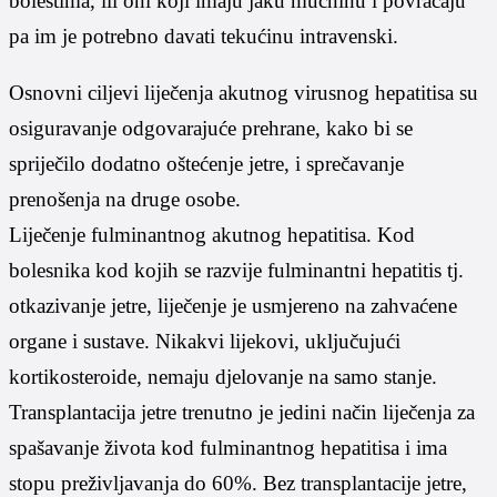
bolestima, ili oni koji imaju jaku mučninu i povraćaju
pa im je potrebno davati tekućinu intravenski.
Osnovni ciljevi liječenja akutnog virusnog hepatitisa su
osiguravanje odgovarajuće prehrane, kako bi se
spriječilo dodatno oštećenje jetre, i sprečavanje
prenošenja na druge osobe.
Liječenje fulminantnog akutnog hepatitisa. Kod
bolesnika kod kojih se razvije fulminantni hepatitis tj.
otkazivanje jetre, liječenje je usmjereno na zahvaćene
organe i sustave. Nikakvi lijekovi, uključujući
kortikosteroide, nemaju djelovanje na samo stanje.
Transplantacija jetre trenutno je jedini način liječenja za
spašavanje života kod fulminantnog hepatitisa i ima
stopu preživljavanja do 60%. Bez transplantacije jetre,